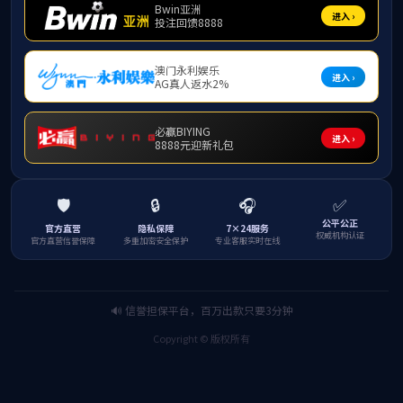
团课伊始，主持人以宪法的基本概念为切入点
位，让同学们对宪法“国家根本大法”的属性有了
设置问题，同学们积极举手、踊跃作答，现场气
神内化于心、外化于行，在日常生活中自觉遵守